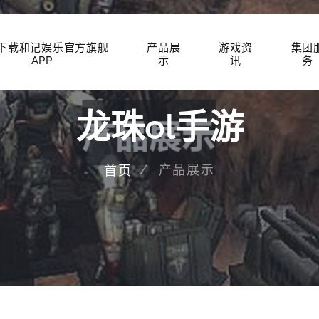
P下载和记娱乐官方旗舰
产品展
游戏资
集团
APP
示
讯
务
龙珠ol手游
产品展示
首页