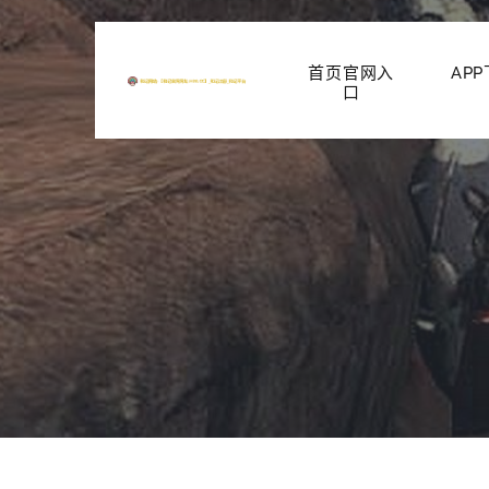
首页官网入
AP
口