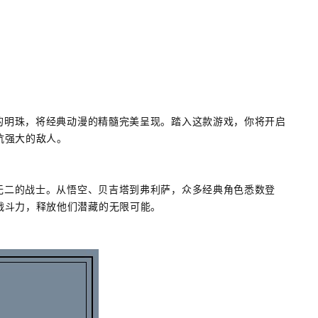
璨的明珠，将经典动漫的精髓完美呈现。踏入这款游戏，你将开启
抗强大的敌人。
一无二的战士。从悟空、贝吉塔到弗利萨，众多经典角色悉数登
战斗力，释放他们潜藏的无限可能。