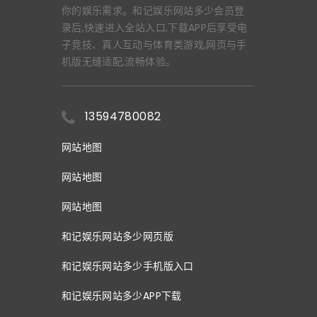
你的娱乐需求。和记娱乐网站多少会员登
录后,快速进入全站入口,下载APP后享受电
子竞技、真人互动与体育类游戏,网页与手
机版无缝适配,流畅体验。
13594780082
网站地图
网站地图
网站地图
和记娱乐网站多少网页版
和记娱乐网站多少手机版入口
和记娱乐网站多少APP下载