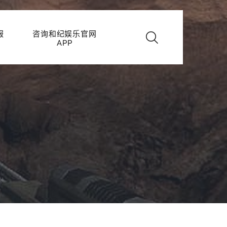
服
咨询和纪娱乐官网
APP