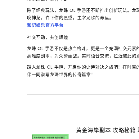
除了经典玩法，龙珠 OL 手游还不断推出创新玩法。龙
唤神龙，许下你的愿望，主宰龙珠的命运。
和记娱乐官方平台
社交互动，共创辉煌
龙珠 OL 手游不仅是热血格斗，更是一个充满社交元
高难度副本，为荣誉而战。实时语音交流，拉近彼此的
踏入龙珠 OL 手游，开启你的史诗对决之旅吧！在时
伴一同谱写龙珠世界的传奇篇章！
黄金海岸副本 攻略秘籍