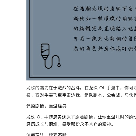
龙珠的魅力在于激烈的战斗。在龙珠 OL 手游中，你
技，将对手轰飞至宇宙边缘。组队副本、公会战，与伙
还原剧情，重温经典
龙珠 OL 手游忠实还原了原著剧情，让你重温儿时的
经历成长与磨难，感受那份永不言弃的精神。
创新玩法，惊喜不断