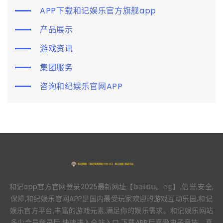
APP下载和记娱乐官方旗舰app
产品展示
游戏资讯
集团服务
咨询和纪娱乐官网APP
和记app官方官网登录2025最新网址【𝕓𝕒𝕚𝕕𝕦。𝕒𝕘】,信誉,安全,
保障,和纪娱乐官网APP是国内最受玩家欢迎的游戏互动乐园,和记
娱乐官方平台,丰富的游戏元素,满足你的娱乐需求。和记娱乐网站
多少会员登录后,快速进入全站入口,下载APP后享受电子竞技、真